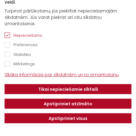
veidi.
Turpinot pārlūkošanu, jūs piekrītat nepieciešamajām
sīkdatnēm. Jūs varat piekrist arī citu sīkdatņu
izmantošanai.
Nepieciešams
Preferences
Statistika
Mārketings
Kontakti
Sīkāka informācija par sīkdatnēm un to izmantošanu
“Baltijas Ceļš”, Brankas, Cenu pagasts,
Tikai nepieciešamie sīkfaili
Jelgavas novads, LV-3043
Tel.
+371 67913161
Apstipriniet atzīmēto
E-pasts:
Apstipriniet visus
info@dotnuvabaltic.lv