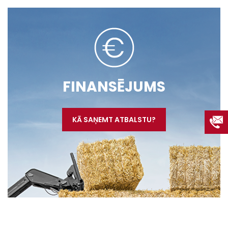
FINANSĒJUMS
KĀ SAŅEMT ATBALSTU?