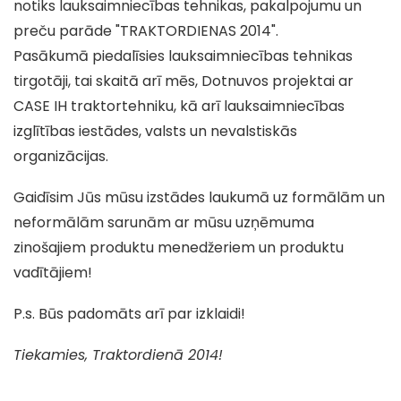
notiks lauksaimniecības tehnikas, pakalpojumu un
preču parāde "TRAKTORDIENAS 2014".
Pasākumā piedalīsies lauksaimniecības tehnikas
tirgotāji, tai skaitā arī mēs, Dotnuvos projektai ar
CASE IH traktortehniku, kā arī lauksaimniecības
izglītības iestādes, valsts un nevalstiskās
organizācijas.
Gaidīsim Jūs mūsu izstādes laukumā uz formālām un
neformālām sarunām ar mūsu uzņēmuma
zinošajiem produktu menedžeriem un produktu
vadītājiem!
P.s. Būs padomāts arī par izklaidi!
Tiekamies, Traktordienā 2014!