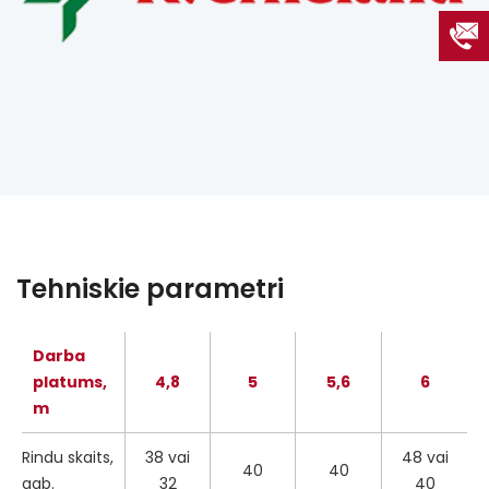
Tehniskie parametri
Darba
platums,
4,8
5
5,6
6
m
Rindu skaits,
38 vai
48 vai
40
40
gab.
32
40