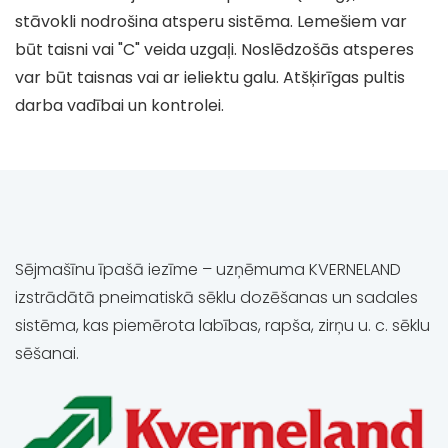
stāvokli nodrošina atsperu sistēma. Lemešiem var
būt taisni vai "C" veida uzgaļi. Noslēdzošās atsperes
var būt taisnas vai ar ieliektu galu. Atšķirīgas pultis
darba vadībai un kontrolei.
Sējmašīnu īpašā iezīme – uzņēmuma KVERNELAND
izstrādātā pneimatiskā sēklu dozēšanas un sadales
sistēma, kas piemērota labības, rapša, zirņu u. c. sēklu
sēšanai.