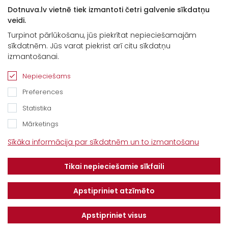
Dotnuva.lv vietnē tiek izmantoti četri galvenie sīkdatņu
veidi.
Turpinot pārlūkošanu, jūs piekrītat nepieciešamajām
sīkdatnēm. Jūs varat piekrist arī citu sīkdatņu
izmantošanai.
Nepieciešams
Preferences
Statistika
Mārketings
Kontakti
Sīkāka informācija par sīkdatnēm un to izmantošanu
“Baltijas Ceļš”, Brankas, Cenu pagasts,
Tikai nepieciešamie sīkfaili
Jelgavas novads, LV-3043
Tel.
+371 67913161
Apstipriniet atzīmēto
E-pasts:
Apstipriniet visus
info@dotnuvabaltic.lv