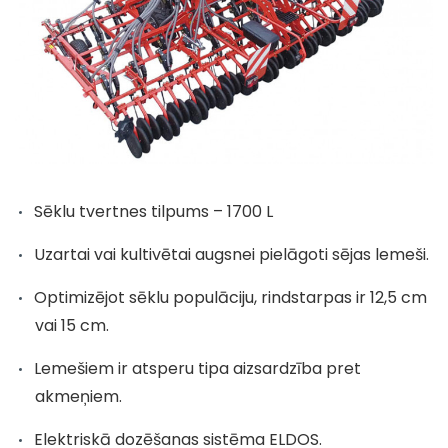
Sēklu tvertnes tilpums – 1700 L
Uzartai vai kultivētai augsnei pielāgoti sējas lemeši.
Optimizējot sēklu populāciju, rindstarpas ir 12,5 cm
vai 15 cm.
Lemešiem ir atsperu tipa aizsardzība pret
akmeņiem.
Elektriskā dozēšanas sistēma ELDOS.