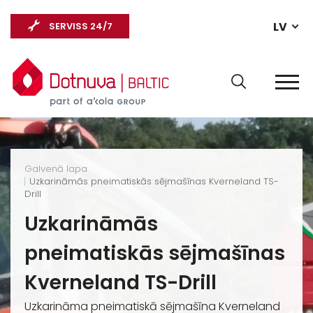
LV
SERVISS 24/7
Galvenā lapa
Uzkarināmās pneimatiskās sējmašīnas Kverneland TS-
Drill
Uzkarināmās
pneimatiskās sējmašīnas
Kverneland TS-Drill
Uzkarināma pneimatiskā sējmašīna Kverneland