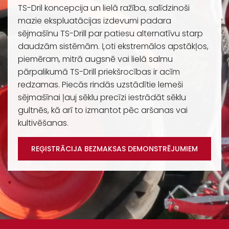
TS-Dril koncepcija un lielā ražība, salīdzinoši
mazie ekspluatācijas izdevumi padara
sējmašīnu TS-Drill par patiesu alternatīvu starp
daudzām sistēmām. Ļoti ekstremālos apstākļos,
piemēram, mitrā augsnē vai lielā salmu
pārpalikumā TS-Drill priekšrocības ir acīm
redzamas. Piecās rindās uzstādītie lemeši
sējmašīnai ļauj sēklu precīzi iestrādāt sēklu
gultnēs, kā arī to izmantot pēc aršanas vai
kultivēšanas.
REĢISTRĀCIJA BEZMAKSAS DEMONSTRĒJUMIEM