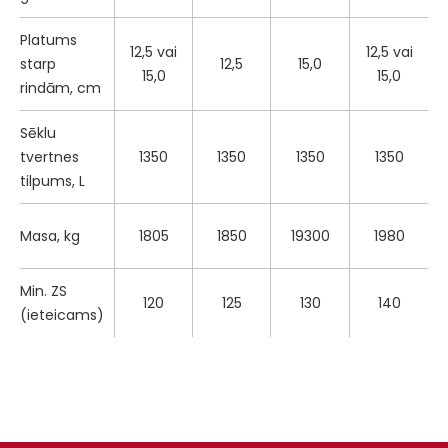
Platums
12,5 vai
12,5 vai
starp
12,5
15,0
15,0
15,0
rindām, cm
Sēklu
tvertnes
1350
1350
1350
1350
tilpums, L
Masa, kg
1805
1850
19300
1980
Min. ZS
120
125
130
140
(ieteicams)