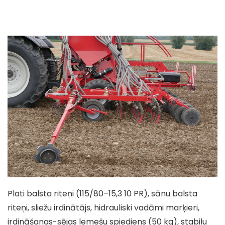
Plati balsta riteņi (115/80–15,3 10 PR), sānu balsta
riteņi, sliežu irdinātājs, hidrauliski vadāmi marķieri,
irdināšanas-sējas lemešu spiediens (50 kg), stabilu